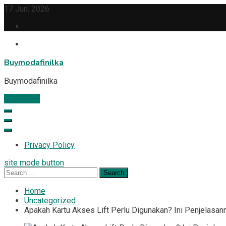
Skip
17 Jun, 2026
to
content
Buymodafinilka
Buymodafinilka
Subscribe
Privacy Policy
site mode button
Search
for:
Home
Uncategorized
Apakah Kartu Akses Lift Perlu Digunakan? Ini Penjelasan