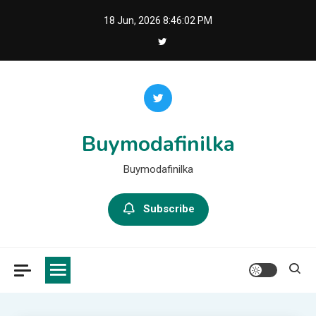
Skip
18 Jun, 2026
8:46:03 PM
to
content
Buymodafinilka
Buymodafinilka
Subscribe