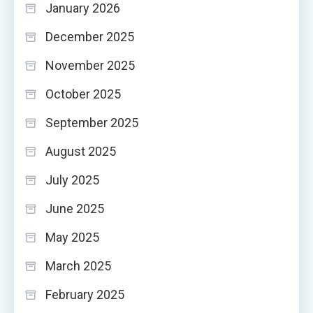
January 2026
December 2025
November 2025
October 2025
September 2025
August 2025
July 2025
June 2025
May 2025
March 2025
February 2025