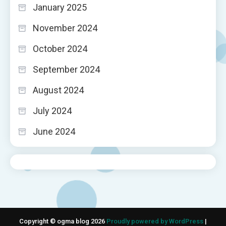
January 2025
November 2024
October 2024
September 2024
August 2024
July 2024
June 2024
Copyright © ogma blog 2026
Proudly powered by WordPress
|