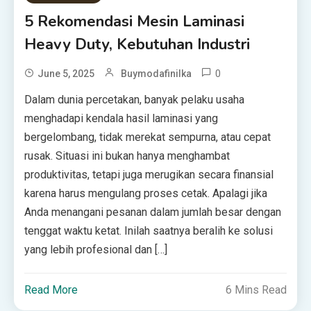
5 Rekomendasi Mesin Laminasi
Heavy Duty, Kebutuhan Industri
0
June 5, 2025
Buymodafinilka
Dalam dunia percetakan, banyak pelaku usaha
menghadapi kendala hasil laminasi yang
bergelombang, tidak merekat sempurna, atau cepat
rusak. Situasi ini bukan hanya menghambat
produktivitas, tetapi juga merugikan secara finansial
karena harus mengulang proses cetak. Apalagi jika
Anda menangani pesanan dalam jumlah besar dengan
tenggat waktu ketat. Inilah saatnya beralih ke solusi
yang lebih profesional dan […]
Read More
6 Mins Read