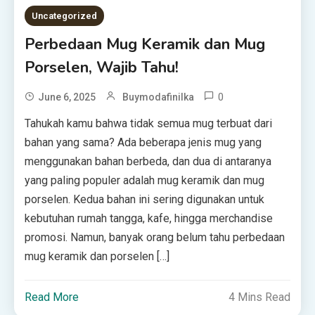
Uncategorized
Perbedaan Mug Keramik dan Mug
Porselen, Wajib Tahu!
0
June 6, 2025
Buymodafinilka
Tahukah kamu bahwa tidak semua mug terbuat dari
bahan yang sama? Ada beberapa jenis mug yang
menggunakan bahan berbeda, dan dua di antaranya
yang paling populer adalah mug keramik dan mug
porselen. Kedua bahan ini sering digunakan untuk
kebutuhan rumah tangga, kafe, hingga merchandise
promosi. Namun, banyak orang belum tahu perbedaan
mug keramik dan porselen […]
Read More
4 Mins Read